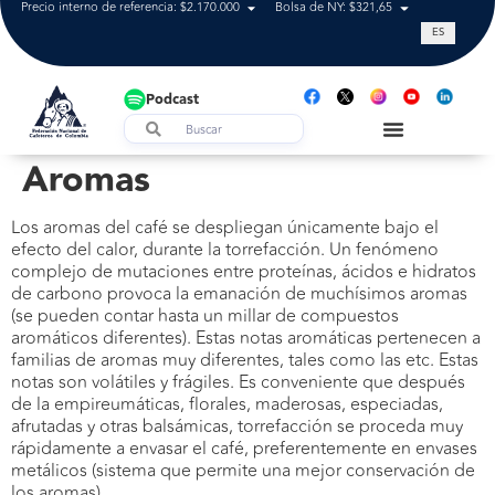
Precio interno de referencia: $2.170.000
Bolsa de NY: $321,65
Tasa de cam
ES
Podcast
Aromas
Los aromas del café se despliegan únicamente bajo el
efecto del calor, durante la torrefacción. Un fenómeno
complejo de mutaciones entre proteínas, ácidos e hidratos
de carbono provoca la emanación de muchísimos aromas
(se pueden contar hasta un millar de compuestos
aromáticos diferentes). Estas notas aromáticas pertenecen a
familias de aromas muy diferentes, tales como las etc. Estas
notas son volátiles y frágiles. Es conveniente que después
de la empireumáticas, florales, maderosas, especiadas,
afrutadas y otras balsámicas, torrefacción se proceda muy
rápidamente a envasar el café, preferentemente en envases
metálicos (sistema que permite una mejor conservación de
los aromas).