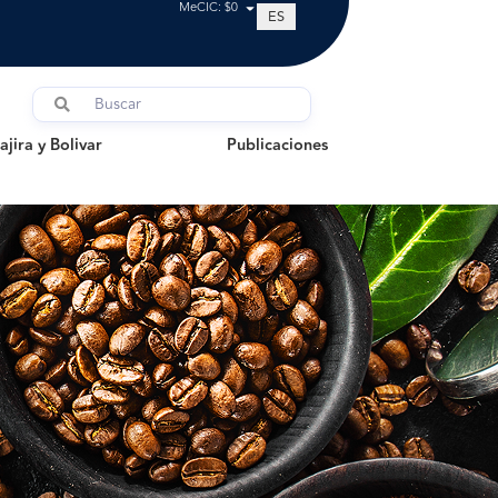
MeCIC: $0
ES
a y Bolivar
Publicaciones
jira y Bolivar
Publicaciones