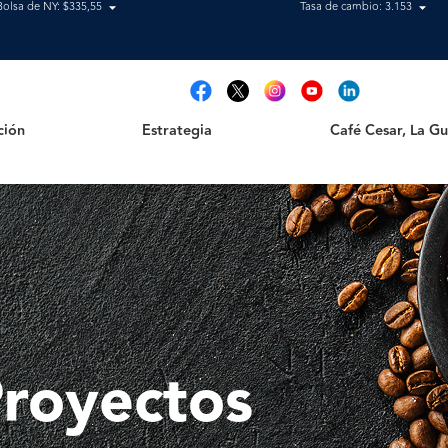
Bolsa de NY: $335,55
Tasa de cambio: 3.153
Estrategia
Café Cesar, La Guajir
t
ción
Estrategia
Café Cesar, La Gua
royectos