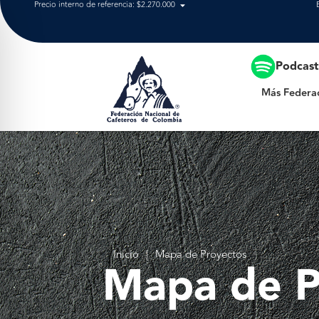
Precio interno de referencia: $2.270.000
Más Federación
Podcas
Más Federa
Inicio
|
Mapa de Proyectos
Mapa de P