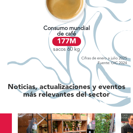
Consumo mundial
de café
177
M
sacos 60 kg
Cifras de enero a julio 2025
Fuente: OIC 2024
Noticias, actualizaciones y eventos
más relevantes del sector