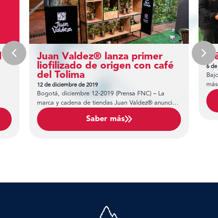
l
Juan Valdez® lanza primer
Hé
liofilizado de origen con café
6 de
del Tolima
Baj
más 
12 de diciembre de 2019
Bogotá, diciembre 12-2019 (Prensa FNC) – La
Héro
marca y cadena de tiendas Juan Valdez® anunció
s
hoy el lanzamiento del primer café liofilizado de
Saber más
origen con un café del Tolima que resultó ganador
la
en una convocatoria nacional.
te