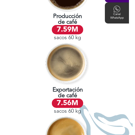
Producción
Canal
WhatsApp
de café
7.59
M
sacos 60 kg
Exportación
de café
7.56
M
sacos 60 kg