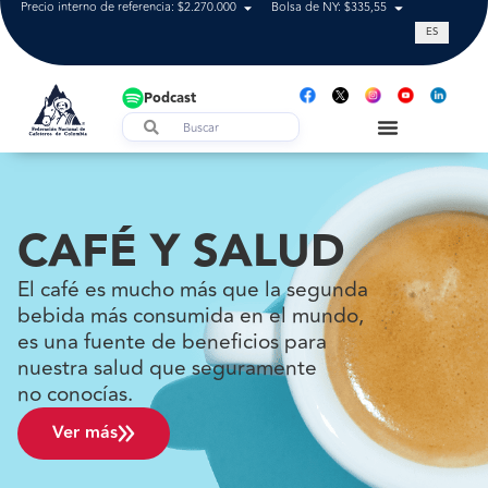
Precio interno de referencia: $2.270.000
Bolsa de NY: $335,55
Tasa de cam
ES
Podcast
CAFÉ Y SALUD
El café es mucho más que la segunda
bebida más consumida en el mundo,
es una fuente de beneficios para
nuestra salud que seguramente
no conocías.
Ver más