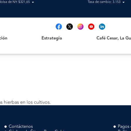
Bolsa de NY: $321,65
Tasa de cambio: 3.153
Estrategia
Café Cesar, La Guajir
t
ción
Estrategia
Café Cesar, La Gua
 hierbas en los cultivos.
Contáctenos
Pagos 