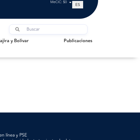
MeCIC: $0
ES
a y Bolivar
Publicaciones
jira y Bolivar
Publicaciones
en línea y PSE