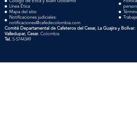
Código de Ética y Buen Gobierno
Polític
Línea Ética
person
Mapa del sitio
Términ
Notificaciones judiciales:
Trabaj
notificaciones@cafedecolombia.com
Comité Departamental de Cafeteros del Cesar, La Guajira y Bolívar
Valledupar, Cesar.
Colombia
Tel.
5-5744349