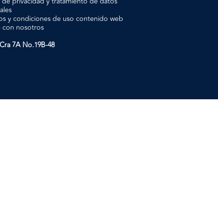
a de privacidad y tratamiento de datos
ales
os y condiciones de uso contenido web
e con nosotros
: Cra 7A No.19B-48