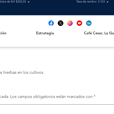
Bolsa de NY: $335,55
Tasa de cambio: 3.153
Estrategia
Café Cesar, La Guajir
t
ción
Estrategia
Café Cesar, La Gua
 hierbas en los cultivos.
cada.
Los campos obligatorios están marcados con
*