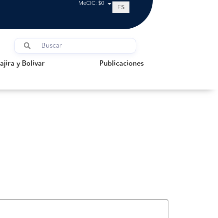
MeCIC: $0
ES
a y Bolivar
Publicaciones
jira y Bolivar
Publicaciones