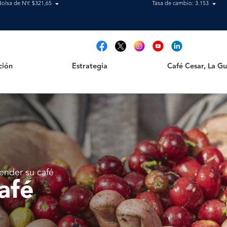
Bolsa de NY: $321,65
Tasa de cambio: 3.153
Estrategia
Café Cesar, La Guajir
t
ción
Estrategia
Café Cesar, La Gua
ender su café
afé