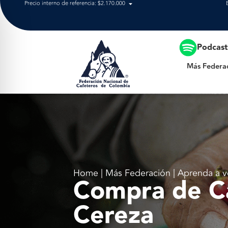
Precio interno de referencia: $2.170.000
Más Federación
Podcas
Más Federa
Home | Más Federación | Aprenda a v
Compra de C
Cereza