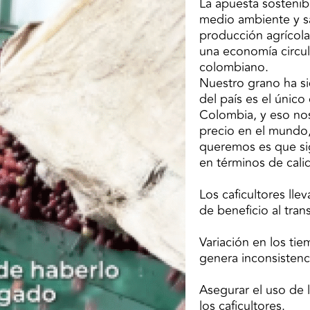
La apuesta sostenib
medio ambiente y sa
producción agrícola
una economía circula
colombiano.
Nuestro grano ha si
del país es el únic
Colombia, y eso nos
precio en el mundo,
queremos es que si
en términos de cali
Los caficultores lle
de beneficio al tran
Variación en los ti
genera inconsistenci
Asegurar el uso de l
los caficultores.