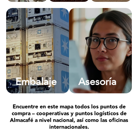
agregando
valor al
café.
Ofrecemos
Asesoramos y
servicios logísticos
gestionamos las
a la carga
operaciones de
desarrollando
exportación de
embalajes según las
Colombia a
necesidades
cualquier parte del
comerciales del
mundo en
cliente: sacos, cajas
pequeñas y grandes
al vacío, granel, etc.
cantidades.
Embalaje
Asesoría
Encuentre en este mapa todos los puntos de
compra – cooperativas y puntos logísticos de
Almacafé a nivel nacional, así como las oficinas
internacionales.