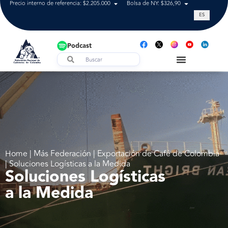
Precio interno de referencia: $2.205.000
Bolsa de NY: $326,90
Tasa de cam
ES
Podcast
Home | Más Federación | Exportación de Café de Colombia
| Soluciones Logísticas a la Medida
Soluciones Logísticas
a la Medida