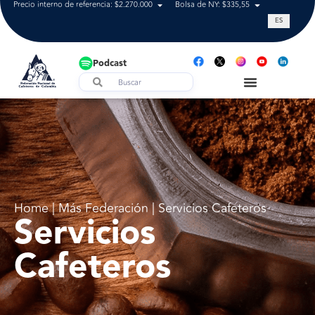
Precio interno de referencia: $2.270.000
Bolsa de NY: $335,55
Tasa de cam
ES
Podcast
Home | Más Federación | Servicios Cafeteros
Servicios
Cafeteros