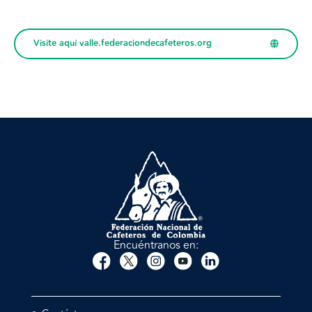
Visite aquí valle.federaciondecafeteros.org
Encuéntranos en: