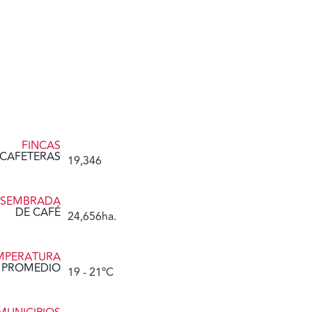
FINCAS
CAFETERAS
19,346
 SEMBRADA
DE CAFÉ
24,656
ha.
MPERATURA
PROMEDIO
19
 - 21ºC