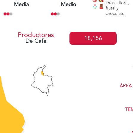
Dulce, floral,
Media
Medio
frutal y
chocolate
Productores
18,156
De Cafe
ÁREA
TE