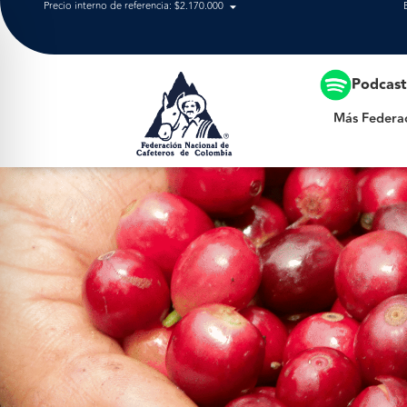
Precio interno de referencia: $2.170.000
Más Federación
Podcas
Más Federa