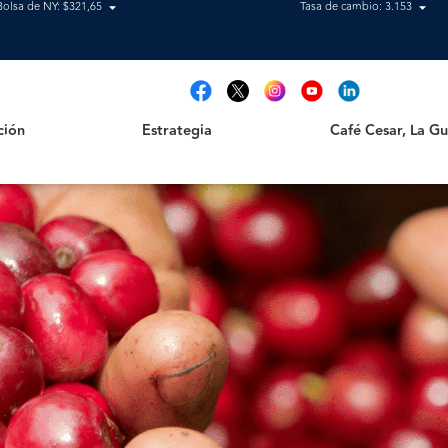
Bolsa de NY: $321,65
Tasa de cambio: 3.153
Estrategia
Café Cesar, La Guajir
t
ción
Estrategia
Café Cesar, La Gua