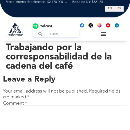
Precio interno de referencia: $2.170.000
Bolsa de NY: $321,65
Tasa de cam
EN
ES
Podcast
Trabajando por la
corresponsabilidad de la
cadena del café
Leave a Reply
Your email address will not be published.
Required fields
are marked
*
Comment
*