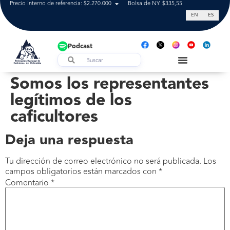
Precio interno de referencia: $2.270.000
Bolsa de NY: $335,55
Tasa de cam
EN
ES
Podcast
Somos los representantes
legítimos de los
caficultores
Deja una respuesta
Tu dirección de correo electrónico no será publicada.
Los
campos obligatorios están marcados con
*
Comentario
*