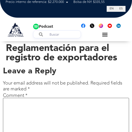
Precio interno de referencia: $2.270.000
Bolsa de NY: $335,55
Tasa de cam
EN
ES
Podcast
Reglamentación para el
registro de exportadores
Leave a Reply
Your email address will not be published.
Required fields
are marked
*
Comment
*