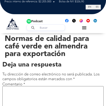
Precio interno de referencia: $2.205.000
Bolsa de NY: $326,90
Tasa de cam
EN
ES
Podcast
Normas de calidad para
café verde en almendra
para exportación
Deja una respuesta
Tu dirección de correo electrónico no será publicada.
Los
campos obligatorios están marcados con
*
Comentario
*