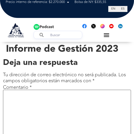
Precio interno de referencia: $2.270.000
Bolsa de NY: $335,55
Tasa de cam
EN
ES
Podcast
Informe de Gestión 2023
Deja una respuesta
Tu dirección de correo electrónico no será publicada.
Los
campos obligatorios están marcados con
*
Comentario
*