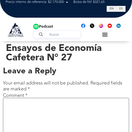
Precio interno de referencia: $2.170.000
Bolsa de NY: $321,65
Tasa de cam
EN
ES
Podcast
Ensayos de Economía
Cafetera N° 27
Leave a Reply
Your email address will not be published.
Required fields
are marked
*
Comment
*