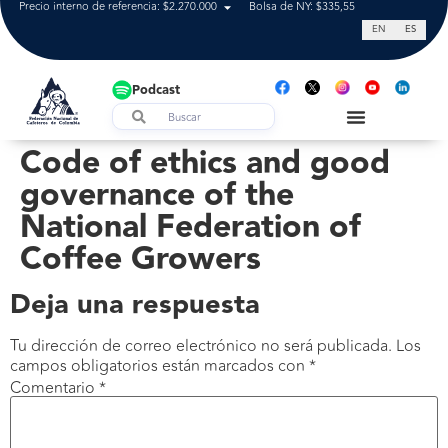
Precio interno de referencia: $2.270.000
Bolsa de NY: $335,55
Tasa de cam
EN
ES
Podcast
Code of ethics and good
governance of the
National Federation of
Coffee Growers
Deja una respuesta
Tu dirección de correo electrónico no será publicada.
Los
campos obligatorios están marcados con
*
Comentario
*