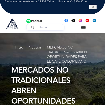
Precio interno de referencia: $2.205.000
Bolsa de NY: $326,90
Tasa de cam
ES
Podcast
Inicio
|
Noticias
|
MERCADOS NO
TRADICIONALES ABREN
OPORTUNIDADES PARA
EL CAFÉ COLOMBIANO
MERCADOS NO
TRADICIONALES
ABREN
OPORTUNIDADES