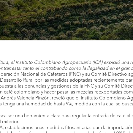
ura, el Instituto Colombiano Agropecuario (ICA) expidió una re
ontrarrestar tanto el contrabando como la ilegalidad en el grano
ederación Nacional de Cafeteros (FNC) y su Comité Directivo a
 Desarrollo Rural por las medidas adoptadas recientemente para
esta a las denuncias y gestiones de la FNC y su Comité Direct
on café colombiano y hacer pasar las mezclas reexportadas co
l, Andrés Valencia Pinzón, reveló que el Instituto Colombiano 
aís tenga una humedad de hasta 9%, medida con la cual se busc
ca ser una herramienta clara para regular la entrada de café al 
 exterior.
A, establecimos unas medidas fitosanitarias para la importació