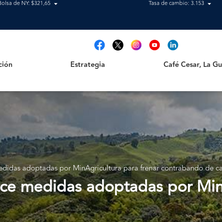
Bolsa de NY: $321,65
Tasa de cambio: 3.153
Estrategia
Café Cesar, La Guajir
t
ción
Estrategia
Café Cesar, La Gua
didas adoptadas por MinAgricultura para frenar contrabando de ca
ce medidas adoptadas por MinA