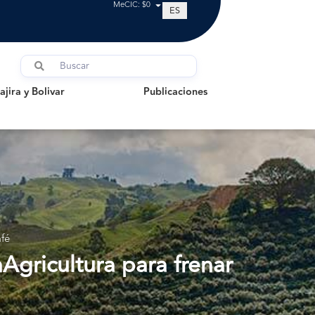
MeCIC: $0
ES
a y Bolivar
Publicaciones
jira y Bolivar
Publicaciones
fé
gricultura para frenar