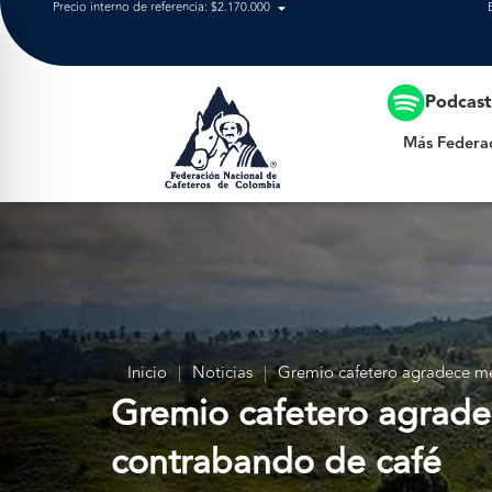
Precio interno de referencia: $2.170.000
Más Federación
Podcas
Más Federa
Inicio
|
Noticias
|
Gremio cafetero agradece me
Gremio cafetero agrade
contrabando de café