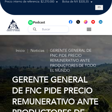
Precio interno de referencia: $2.270.000
Bolsa de NY: $335,55
Tasa de cam
ES
Podcast
Inicio
|
Noticias
|
GERENTE GENERAL DE
FNC PIDE PRECIO
REMUNERATIVO ANTE
PRODUCTORES DE TODO
EL MUNDO
GERENTE GENERAL
DE FNC PIDE PRECIO
REMUNERATIVO ANTE