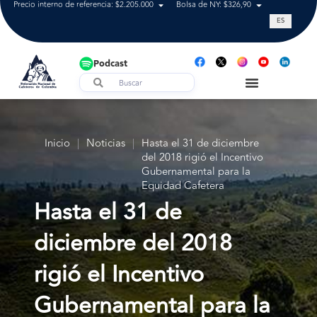
Precio interno de referencia: $2.205.000
Bolsa de NY: $326,90
Tasa de cam
ES
Podcast
Inicio
|
Noticias
|
Hasta el 31 de diciembre
del 2018 rigió el Incentivo
Gubernamental para la
Equidad Cafetera
Hasta el 31 de
diciembre del 2018
rigió el Incentivo
Gubernamental para la