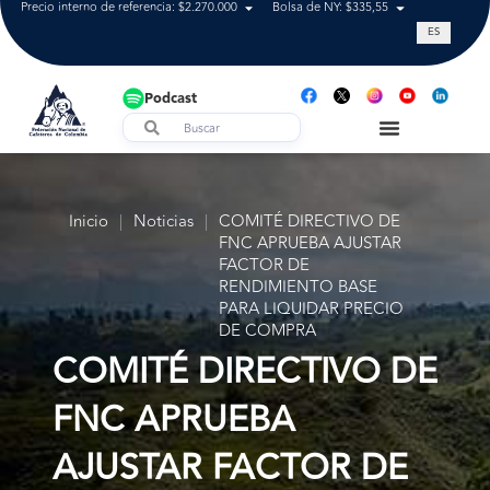
Precio interno de referencia: $2.270.000
Bolsa de NY: $335,55
Tasa de cam
ES
Podcast
Inicio
|
Noticias
|
COMITÉ DIRECTIVO DE
FNC APRUEBA AJUSTAR
FACTOR DE
RENDIMIENTO BASE
PARA LIQUIDAR PRECIO
DE COMPRA
COMITÉ DIRECTIVO DE
FNC APRUEBA
AJUSTAR FACTOR DE