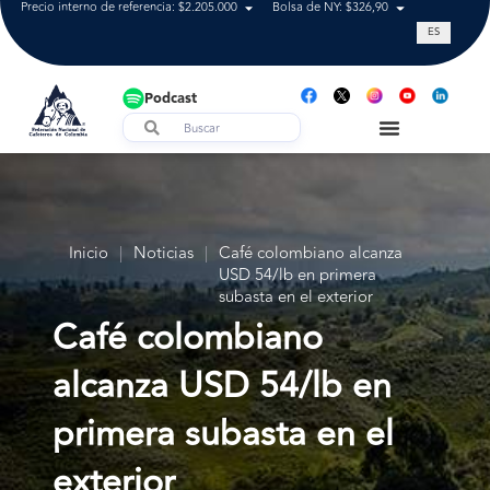
Precio interno de referencia: $2.205.000
Bolsa de NY: $326,90
Tasa de cam
ES
Podcast
Inicio
|
Noticias
|
Café colombiano alcanza
USD 54/lb en primera
subasta en el exterior
Café colombiano
alcanza USD 54/lb en
primera subasta en el
exterior