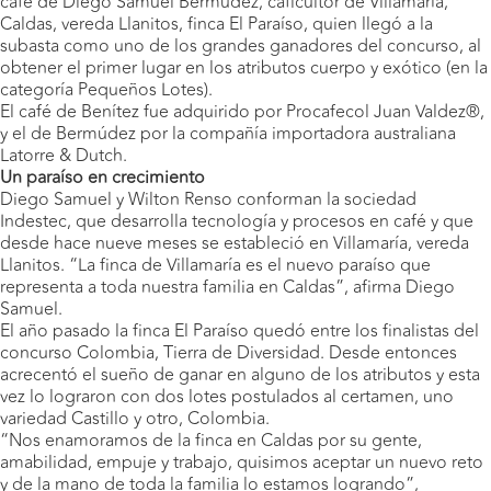
café de Diego Samuel Bermúdez, caficultor de Villamaría,
Caldas, vereda Llanitos, finca El Paraíso, quien llegó a la
subasta como uno de los grandes ganadores del concurso, al
obtener el primer lugar en los atributos cuerpo y exótico (en la
categoría Pequeños Lotes).
El café de Benítez fue adquirido por Procafecol Juan Valdez®,
y el de Bermúdez por la compañía importadora australiana
Latorre & Dutch.
Un paraíso en crecimiento
Diego Samuel y Wilton Renso conforman la sociedad
Indestec, que desarrolla tecnología y procesos en café y que
desde hace nueve meses se estableció en Villamaría, vereda
Llanitos. “La finca de Villamaría es el nuevo paraíso que
representa a toda nuestra familia en Caldas”, afirma Diego
Samuel.
El año pasado la finca El Paraíso quedó entre los finalistas del
concurso Colombia, Tierra de Diversidad. Desde entonces
acrecentó el sueño de ganar en alguno de los atributos y esta
vez lo lograron con dos lotes postulados al certamen, uno
variedad Castillo y otro, Colombia.
“Nos enamoramos de la finca en Caldas por su gente,
amabilidad, empuje y trabajo, quisimos aceptar un nuevo reto
y de la mano de toda la familia lo estamos logrando”,