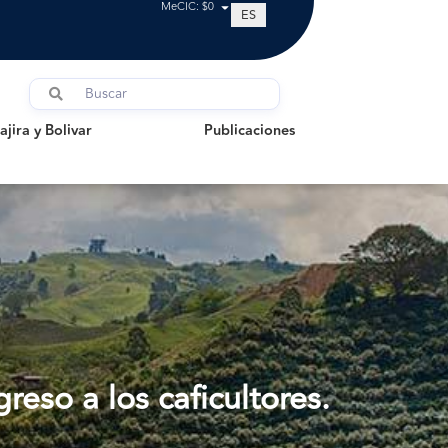
MeCIC: $0
ES
a y Bolivar
Publicaciones
jira y Bolivar
Publicaciones
reso a los caficultores.