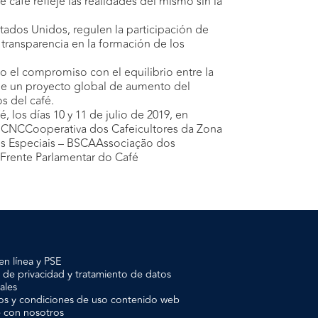
 café refleje las realidades del mismo sin la
ados Unidos, regulen la participación de
 transparencia en la formación de los
o el compromiso con el equilibrio entre la
de un proyecto global de aumento del
s del café.
 los días 10 y 11 de julio de 2019, en
– CNCCooperativa dos Cafeicultores da Zona
fés Especiais – BSCAAssociação dos
BFrente Parlamentar do Café
en línea y PSE
a de privacidad y tratamiento de datos
ales
os y condiciones de uso contenido web
e con nosotros