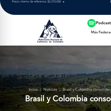
Precio interno de referencia: $2.270.000
Más Federación
Podcas
Más Federa
Inicio
|
Noticias
|
Brasil y Colombia consolidan a
Brasil y Colombia consol