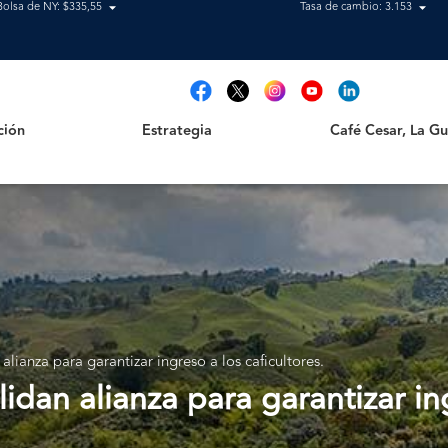
Bolsa de NY: $335,55
Tasa de cambio: 3.153
Estrategia
Café Cesar, La Guajir
t
ción
Estrategia
Café Cesar, La Gua
lianza para garantizar ingreso a los caficultores.
idan alianza para garantizar ing