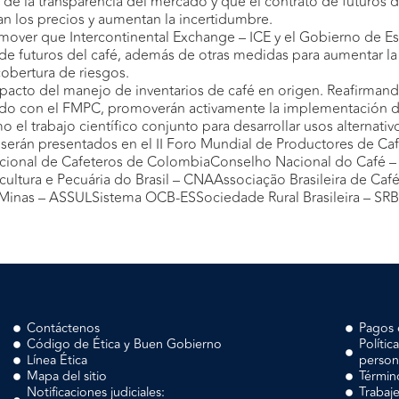
 de la transparencia del mercado y que el contrato de futuros de
tan los precios y aumentan la incertidumbre.
over que Intercontinental Exchange – ICE y el Gobierno de Est
 de futuros del café, además de otras medidas para aumentar la
cobertura de riesgos.
impacto del manejo de inventarios de café en origen. Reafirmand
ando con el FMPC, promoverán activamente la implementación 
el trabajo científico conjunto para desarrollar usos alternativo
 serán presentados en el II Foro Mundial de Productores de Café,
acional de Cafeteros de ColombiaConselho Nacional do Café 
ultura e Pecuária do Brasil – CNAAssociação Brasileira de Ca
e Minas – ASSULSistema OCB-ESSociedade Rural Brasileira – SR
Contáctenos
Pagos 
Código de Ética y Buen Gobierno
Polític
Línea Ética
person
Mapa del sitio
Términ
Notificaciones judiciales:
Trabaj