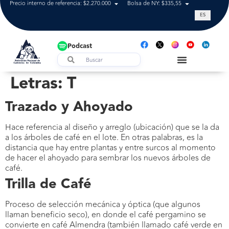
Precio interno de referencia: $2.270.000
Bolsa de NY: $335,55
Tasa de cam
ES
Podcast
Letras:
T
Trazado y Ahoyado
Hace referencia al diseño y arreglo (ubicación) que se la da
a los árboles de café en el lote. En otras palabras, es la
distancia que hay entre plantas y entre surcos al momento
de hacer el ahoyado para sembrar los nuevos árboles de
café.
Trilla de Café
Proceso de selección mecánica y óptica (que algunos
llaman beneficio seco), en donde el café pergamino se
convierte en café Almendra (también llamado café verde en