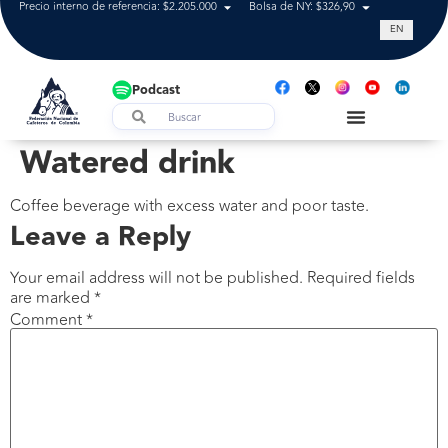
Precio interno de referencia: $2.205.000
Bolsa de NY: $326,90
Tasa de cam
EN
Podcast
Watered drink
Coffee beverage with excess water and poor taste.
Leave a Reply
Your email address will not be published.
Required fields
are marked
*
Comment
*