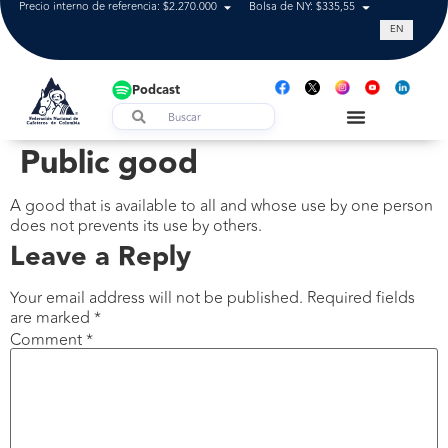
Precio interno de referencia: $2.270.000
Bolsa de NY: $335,55
Tasa de cam
EN
Podcast
Public good
A good that is available to all and whose use by one person
does not prevents its use by others.
Leave a Reply
Your email address will not be published.
Required fields
are marked
*
Comment
*