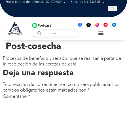
Precio interno de referencia: $2.270.000
Bolsa de NY: $335,55
Tasa de cam
ES
Podcast
Post-cosecha
Procesos de beneficio y secado, que se realizan a partir de
la recolección de las cerezas de café.
Deja una respuesta
Tu dirección de correo electrónico no será publicada.
Los
campos obligatorios están marcados con
*
Comentario
*