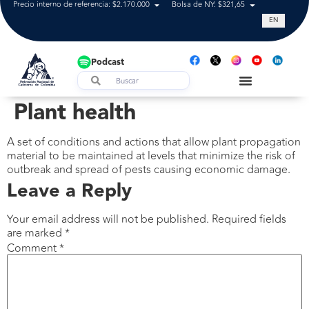
Precio interno de referencia: $2.170.000
Bolsa de NY: $321,65
Tasa de cam
EN
Podcast
Plant health
A set of conditions and actions that allow plant propagation
material to be maintained at levels that minimize the risk of
outbreak and spread of pests causing economic damage.
Leave a Reply
Your email address will not be published.
Required fields
are marked
*
Comment
*