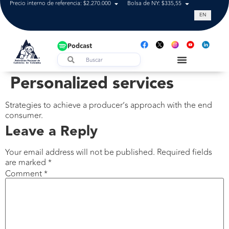
Precio interno de referencia: $2.270.000
Bolsa de NY: $335,55
Tasa de cam
EN
Podcast
Personalized services
Strategies to achieve a producer’s approach with the end
consumer.
Leave a Reply
Your email address will not be published.
Required fields
are marked
*
Comment
*