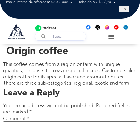
Precio interno de referencia: $2.205.000
Bolsa de NY: $326,90
Tasa de cam
EN
Podcast
Origin coffee
This coffee comes from a region or farm with unique
qualities, because it grows in special places. Customers like
origin coffee for its special flavor and aroma attributes.
There are three sub-categories: regional, exotic and farm.
Leave a Reply
Your email address will not be published.
Required fields
are marked
*
Comment
*