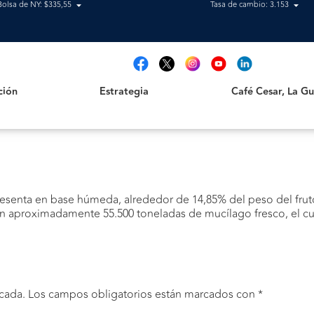
Bolsa de NY: $335,55
Tasa de cambio: 3.153
Estrategia
Café Cesar, La Guajir
t
ción
Estrategia
Café Cesar, La Gua
esenta en base húmeda, alrededor de 14,85% del peso del fruto
 aproximadamente 55.500 toneladas de mucílago fresco, el cua
cada.
Los campos obligatorios están marcados con
*