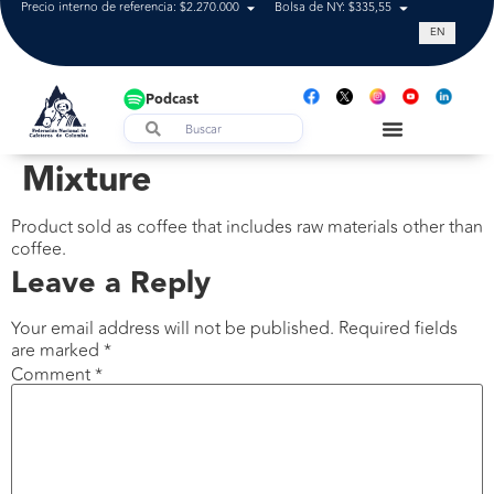
Precio interno de referencia: $2.270.000
Bolsa de NY: $335,55
Tasa de cam
EN
Podcast
Mixture
Product sold as coffee that includes raw materials other than
coffee.
Leave a Reply
Your email address will not be published.
Required fields
are marked
*
Comment
*