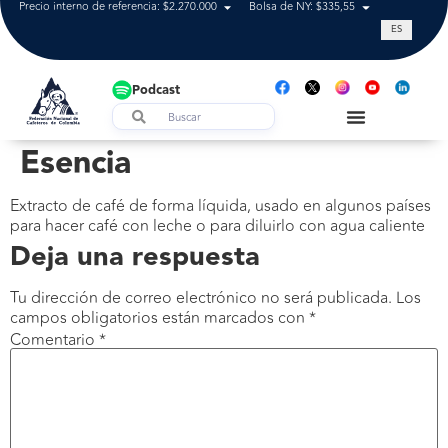
Precio interno de referencia: $2.270.000
Bolsa de NY: $335,55
Tasa de cam
ES
Podcast
Esencia
Extracto de café de forma líquida, usado en algunos países
para hacer café con leche o para diluirlo con agua caliente
Deja una respuesta
Tu dirección de correo electrónico no será publicada.
Los
campos obligatorios están marcados con
*
Comentario
*