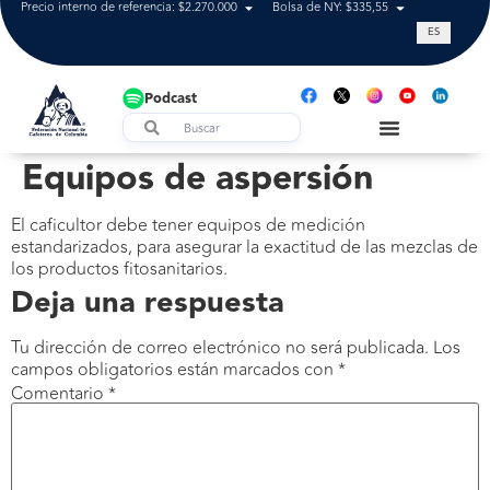
Precio interno de referencia: $2.270.000
Bolsa de NY: $335,55
Tasa de cam
ES
Podcast
Equipos de aspersión
El caficultor debe tener equipos de medición
estandarizados, para asegurar la exactitud de las mezclas de
los productos fitosanitarios.
Deja una respuesta
Tu dirección de correo electrónico no será publicada.
Los
campos obligatorios están marcados con
*
Comentario
*