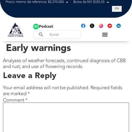
Precio interno de referencia: $2.270.000
Bolsa de NY: $335,55
Tasa de cam
EN
Podcast
Early warnings
Analyses of weather forecasts, continued diagnosis of CBB
and rust, and use of flowering records.
Leave a Reply
Your email address will not be published.
Required fields
are marked
*
Comment
*