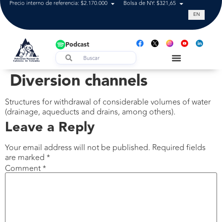
Precio interno de referencia: $2.170.000
Bolsa de NY: $321,65
Tasa de cam
EN
Podcast
Diversion channels
Structures for withdrawal of considerable volumes of water
(drainage, aqueducts and drains, among others).
Leave a Reply
Your email address will not be published.
Required fields
are marked
*
Comment
*