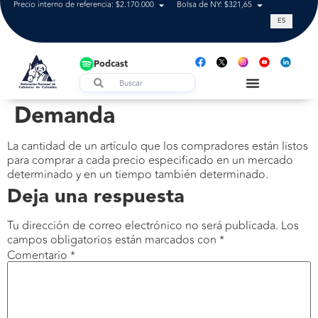
Precio interno de referencia: $2.170.000
Bolsa de NY: $321,65
Tasa de cam
ES
Podcast
Demanda
La cantidad de un artículo que los compradores están listos
para comprar a cada precio especificado en un mercado
determinado y en un tiempo también determinado.
Deja una respuesta
Tu dirección de correo electrónico no será publicada.
Los
campos obligatorios están marcados con
*
Comentario
*