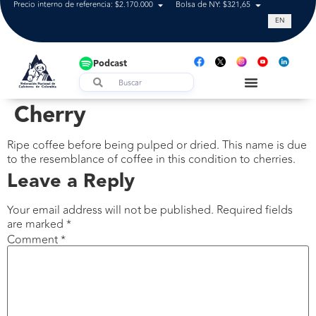
Precio interno de referencia: $2.170.000
Bolsa de NY: $321,65
Tasa de cam
EN
Podcast
Cherry
Ripe coffee before being pulped or dried. This name is due
to the resemblance of coffee in this condition to cherries.
Leave a Reply
Your email address will not be published.
Required fields
are marked
*
Comment
*