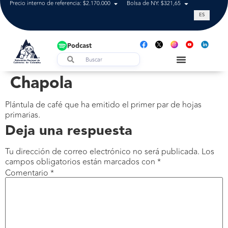
Precio interno de referencia: $2.170.000
Bolsa de NY: $321,65
Tasa de cam
ES
Podcast
Chapola
Plántula de café que ha emitido el primer par de hojas
primarias.
Deja una respuesta
Tu dirección de correo electrónico no será publicada.
Los
campos obligatorios están marcados con
*
Comentario
*