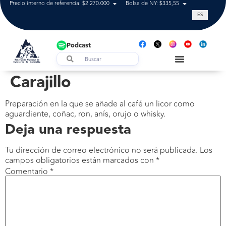
Precio interno de referencia: $2.270.000
Bolsa de NY: $335,55
Tasa de cam
ES
Podcast
Carajillo
Preparación en la que se añade al café un licor como
aguardiente, coñac, ron, anís, orujo o whisky.
Deja una respuesta
Tu dirección de correo electrónico no será publicada.
Los
campos obligatorios están marcados con
*
Comentario
*