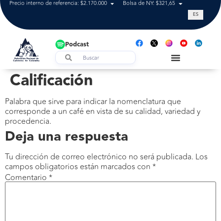
Precio interno de referencia: $2.170.000
Bolsa de NY: $321,65
Tasa de cam
ES
Podcast
Calificación
Palabra que sirve para indicar la nomenclatura que
corresponde a un café en vista de su calidad, variedad y
procedencia.
Deja una respuesta
Tu dirección de correo electrónico no será publicada.
Los
campos obligatorios están marcados con
*
Comentario
*