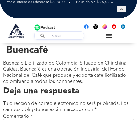
Precio interno de referencia: $2.270.000
Bolsa de NY: $335,55
Tasa de cam
ES
Podcast
Buencafé
Buencafé Liofilizado de Colombia: Situado en Chinchiná,
Caldas. Buencafé es una operación industrial del Fondo
Nacional del Café que produce y exporta café liofilizado
colombiano a todos los continentes.
Deja una respuesta
Tu dirección de correo electrónico no será publicada.
Los
campos obligatorios están marcados con
*
Comentario
*