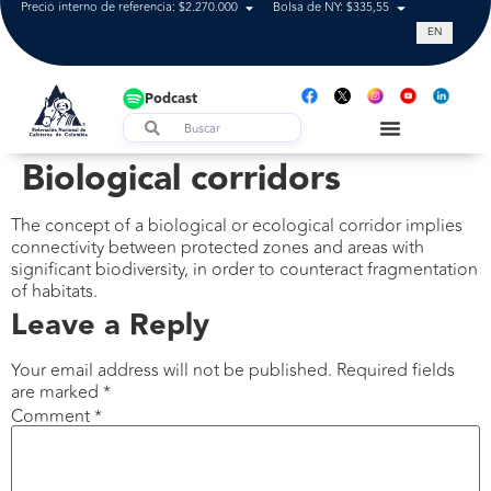
Precio interno de referencia: $2.270.000
Bolsa de NY: $335,55
Tasa de cam
EN
Podcast
Biological corridors
The concept of a biological or ecological corridor implies
connectivity between protected zones and areas with
significant biodiversity, in order to counteract fragmentation
of habitats.
Leave a Reply
Your email address will not be published.
Required fields
are marked
*
Comment
*