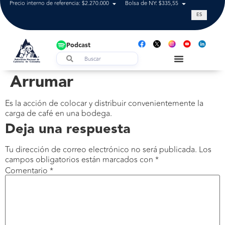
Precio interno de referencia: $2.270.000
Bolsa de NY: $335,55
Tasa de cam
ES
Podcast
Arrumar
Es la acción de colocar y distribuir convenientemente la
carga de café en una bodega.
Deja una respuesta
Tu dirección de correo electrónico no será publicada.
Los
campos obligatorios están marcados con
*
Comentario
*