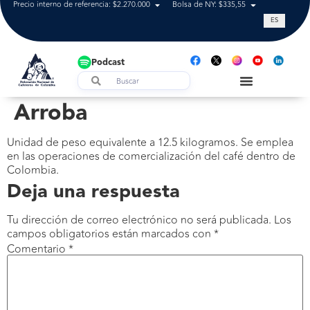
Precio interno de referencia: $2.270.000
Bolsa de NY: $335,55
Tasa de cam
ES
Podcast
Arroba
Unidad de peso equivalente a 12.5 kilogramos. Se emplea
en las operaciones de comercialización del café dentro de
Colombia.
Deja una respuesta
Tu dirección de correo electrónico no será publicada.
Los
campos obligatorios están marcados con
*
Comentario
*